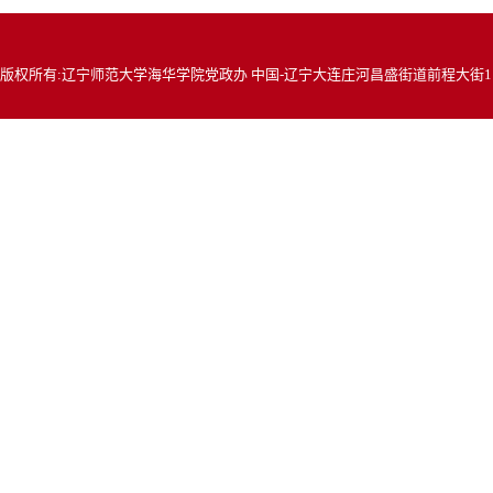
版权所有:辽宁师范大学海华学院党政办 中国-辽宁大连庄河昌盛街道前程大街117号 邮编: