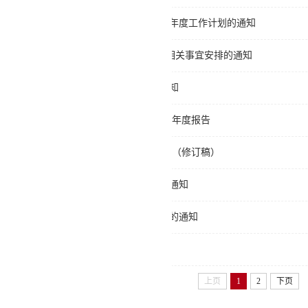
关于做好2025年度工作总结及制定2026年度工作计划的通知
关于2025-2026学年度第一学期 放假及相关事宜安排的通知
关于追溯征集全校各部门档案工作的通知
辽宁师范大学海华学院 2025年信息公开年度报告
辽宁师范大学海华学院差旅费管理 办法（修订稿）
关于2025年西校区暖气系统上水试压的通知
关于西校区内部道路机动车辆限时通行的通知
关于2025年中秋、国庆放假的通知
上页
1
2
下页