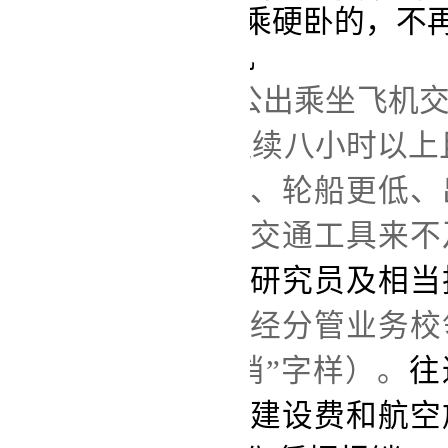
可以乘坐软卧而改乘硬卧的，不
第八条 乘坐飞机
学校严格控制公出乘坐飞机
远(乘火车、轮船连续八小时以上
机票价格比乘火车、轮船更低、
证明）、乘坐其他交通工具来不
达到
校级、教授、研究员及相当
差人员乘坐飞机
须经分管业务校
销时须有“据实报销”字样）。
往
用、民航机场管理建设费和航空