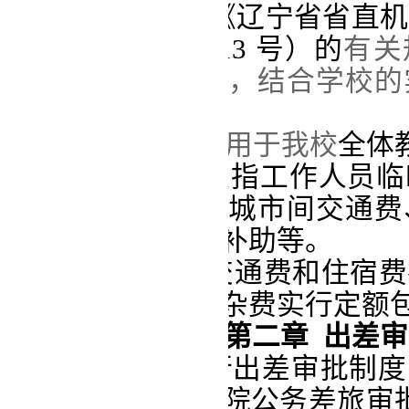
[2019]104 号）、《辽宁省
（辽委办发[2014]13 号）
的
有关
工作与生活的需要，结合学校的
法。
第二条
本办法适用于我
校
全体
第三条
差旅费是指工作人员临
公务出差所发生的城市间交通费
和
市内交通、电话补助等
。
第四条
城市间交通费和住宿费
销，伙食
补贴及公杂费
实行定额
第二章
出差审
第五条 我
校
实行出差审批制度
宁师范大学海华学院公务差旅审