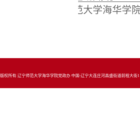
辽宁师范大学海华学
版权所有:辽宁师范大学海华学院党政办 中国-辽宁大连庄河昌盛街道前程大街117号 邮编: