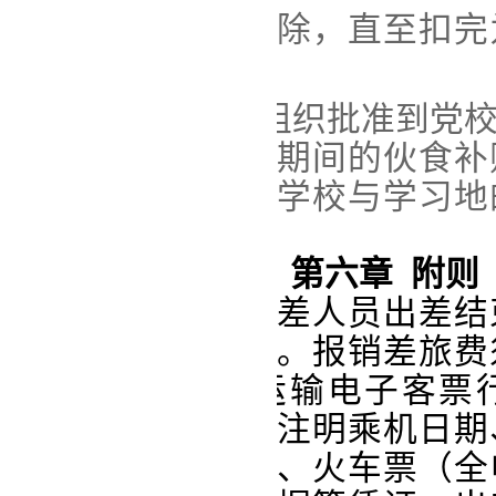
其
公杂费
总额中扣除，直至扣完
予以报销。
第二十二条
经组织批准到党
学习
的人员，学习期间的伙食补
取消
公杂费
。往返学校与学习地
和
公杂费
。
第
六
章 附则
第
二十三
条
出差人员出差结
周内完成报销手续。报销差旅费
票专用章的航空运输电子客票
票，发票备注中须注明乘机日期
起飞和降落地点）、火车票（全