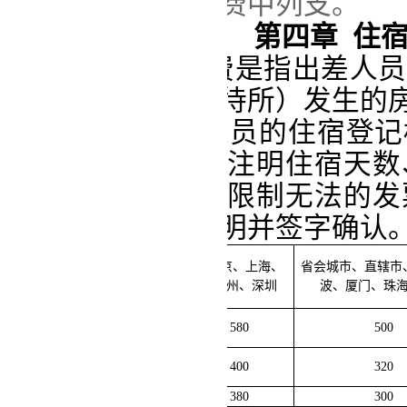
制，可在其项目经费中列支。
第四章
住
第十
二
条
住宿费是指出差人员
馆（包括酒店、招待所）发生的
第十三条
出差人员的住宿登记
执行。住宿发票应注明住宿天数
如因宾馆客观条件限制无法的发
出差人员应予以注明并签字确认
北京、上海、
省会城市、直辖市
级别
广州、深圳
波、厦门、珠
校
级、教授、研究员及相当技术
580
500
职务人员
处级、副教授及相当技术职务人
400
320
员
其他工作人员
380
300