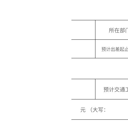
附件1
出差人
所在部
职务（职称）
预计
出差
起
出差事由
出差地点
预计
交通
预借款金额
人民币
元 （大写：