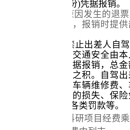
险费(限每人每次1份)凭据报销。
第九条
因个人原因发生的退票
原因发生退票费的，报销时提供
票原因说明
。
第十条
原则上禁止
出差人
自驾
需
自驾
的，
出差
人
交通安全由本
票和
高速公路费票据
报销
，
总金
通费乘以出差人数之积
。
自驾出
报销包括但不限于车辆维修费、
费、由于事故造成的损失、保险
损、折旧费和其他各类罚款等。
第十一条
使
用科研项目经费乘