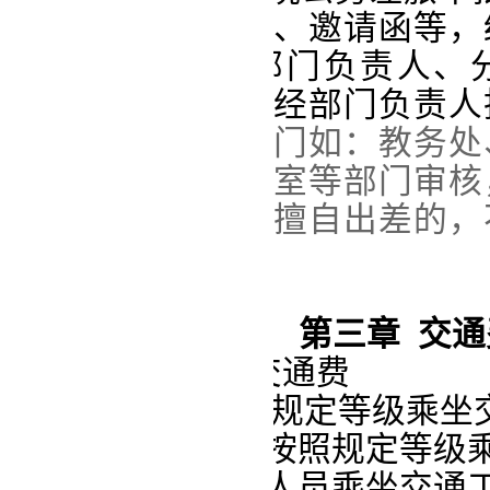
附会议
或培训
通知
、
邀请函等
，
参加会议，应
经部门负责人
、
准；参加培训，应经部门负责人
容还要经过组办部门如：教务处
人事处、
行政办公室
等
部门审核
长批准。
未经核准擅自出差的，
究相应责任。
第三章 交通
第六条
城市间交通费
出差人员要按照规定等级乘坐
城市间交通费。未按照规定等级
支部分自理。
出差人员乘坐交通