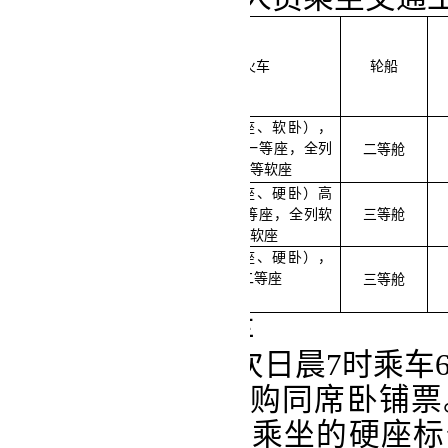
交通工具
级别
火车
轮船
火车（软座、软卧），
校
级、教授、研究员及
高铁/动车一等座，全列
二等舱
相当技术职务人员
软席列车一等软座
火车（
硬座、硬卧）高
处级、副教授及相当技
铁/动车二等座，全列软
三
等舱
术职务人员
席列车
二
等软座
火车（硬座、硬卧），
高铁/动车二等座
其他工作人员
三等舱
第七条 乘坐火车
从当日晚8时至次日晨7时乘车
乘车12小时的，可购同席卧铺
卧铺票的，按实际乘坐的硬座标