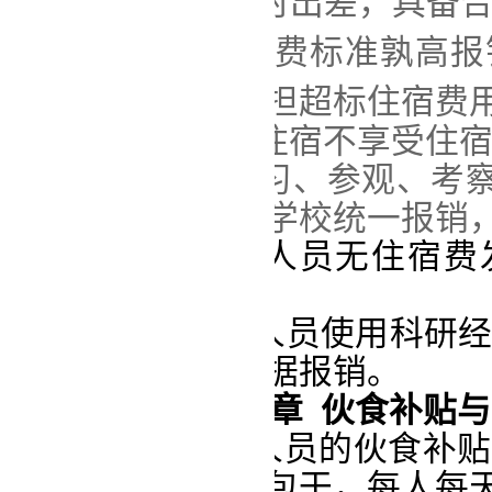
3
、
如果多人同时出差，具备
出差合住人员住宿费标准孰高报
均
（
不分级别
）
负担超标住宿费
4
、外单位提供住宿不享受住
5、
学校组织学习、参观、考
统一安排，费用由学校统一报销
第十
五
条
出差人员无住宿费
费。
第十六条 出差人员使用科研
在其项目经费中凭据报销。
第五章 伙食
补贴与
第十
七
条 出差人员的伙食
补贴
历）天数实行定额包干，每人每