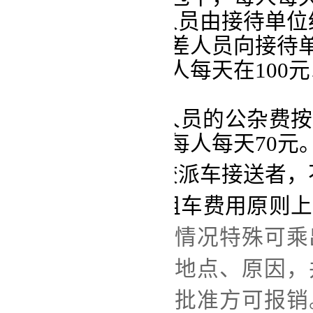
第十
八
条 出差人员由接待单
实行包干办法。出差人员向接待
我
校
如实申报，每人每天在
100
元
据实报销。
第十
九
条 出差人员的
公杂费
按
数实行定额包干，每人每天
70
元
第
二十
条
由学校派车接送者，
第二十一条 出租车费用原则
贵重或大量物品或情况特殊可乘
上标明乘车时间、地点、原因，
管校领导、
校长的
批准方可报销