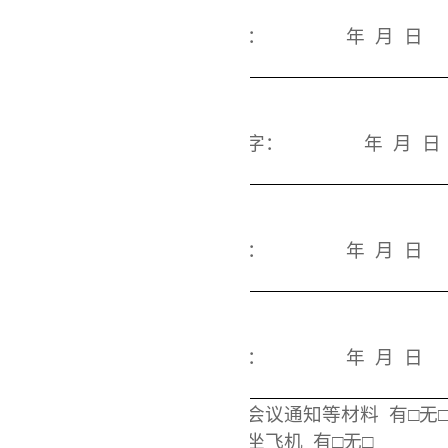
部门负责人意见
签字：
年
月
日
组办部门意见
签字：
年
月
日
分管
校
领导意见
签字：
年
月
日
校
长意见
签字：
年
月
日
是否有会议通知等材料
有□无
备注
是否乘坐飞机
有□无□