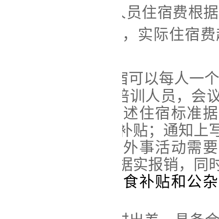
第十
四
条
出差人员住宿
费
根据
不同实行限额
管理
，实际住宿费
自行承担。
1、校级领导住宿可以每人一
2
、参加会议、培训人员，会
宿自理的，参照上述住宿标准据
用，同时
发放
伙食补贴；通知上
一安排食宿的，
或外事活动需要
导
、
校长
审批费用
据实报销，同
期间的住宿费、伙食
补贴
和
公杂
销
.