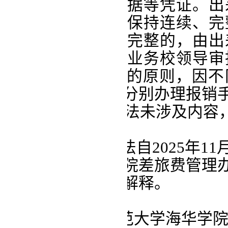
发票、市内交通票据等凭证。出
间交通费的票据应保持连续、完
致票据不连续或不完整的，由出
前提下，并经分管业务校领导审
应遵循“一事一报”的原则，因
续时间段出差，需分别办理报销
第
二十四
条
本办法未涉及内容
行。
第二十五条 本办法自2025年1
宁师范大学海华学院差旅费管理
办法由计财处负责解释。
附件1：辽宁师范大学海华学