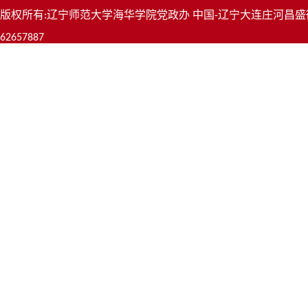
版权所有:辽宁师范大学海华学院党政办 中国-辽宁大连庄河昌盛街道前程大
62657887