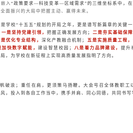
展嵌入
“
政策要求—科技变革—区域需求”的三维坐标系中，
宁全面振兴的大局中把握主动、赢得未来。
6年是学校“十五五”规划的开局之年，更是谱写新篇章的关键
：
一是坚持党建引领，
把握正确发展方向；
二是夯实基础保
四是优化专业结构，
深化产教融合机制；
五是实施质量工程，
是加快数字赋能，
建设智慧校园；
八是着力品牌建设，
提升
布局，为学校在新征程上实现高质量发展指明了方向。
扬帆破浪；重任在肩，更须策马扬鞭。大会号召全体教职工
作风，投入到各自工作当中，携手并肩、同心同德，共同书写