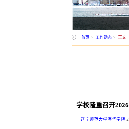
首页
>
工作动态
>
正文
学校隆重召开20
辽宁师范大学海华学院